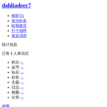
dahliadeer7
收听TA
加为好友
给我留言
打个招呼
发送消息
统计信息
已有
1
人来访过
积分:
--
金币:
--
钻石:
--
好友:
--
主题:
--
日志:
--
相册:
--
分享:
--
相册