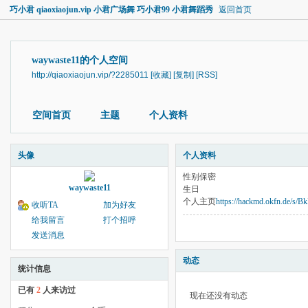
巧小君 qiaoxiaojun.vip 小君广场舞 巧小君99 小君舞蹈秀
返回首页
waywaste11的个人空间
http://qiaoxiaojun.vip/?2285011
[收藏]
[复制]
[RSS]
空间首页
主题
个人资料
头像
个人资料
性别
保密
waywaste11
生日
个人主页
https://hackmd.okfn.de/s/
收听TA
加为好友
给我留言
打个招呼
发送消息
动态
统计信息
已有
2
人来访过
现在还没有动态