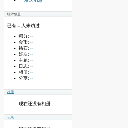
发送消息
统计信息
已有
--
人来访过
积分:
--
金币:
--
钻石:
--
好友:
--
主题:
--
日志:
--
相册:
--
分享:
--
相册
现在还没有相册
记录