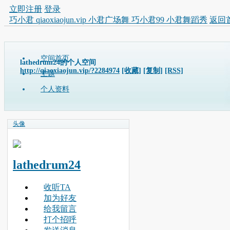
立即注册
登录
巧小君 qiaoxiaojun.vip 小君广场舞 巧小君99 小君舞蹈秀
返回
空间首页
lathedrum24的个人空间
http://qiaoxiaojun.vip/?2284974
[收藏]
[复制]
[RSS]
主题
个人资料
头像
lathedrum24
收听TA
加为好友
给我留言
打个招呼