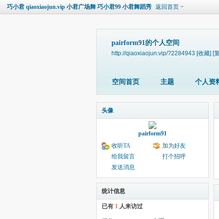
巧小君 qiaoxiaojun.vip 小君广场舞 巧小君99 小君舞蹈秀
返回首页
pairform91的个人空间
http://qiaoxiaojun.vip/?2284943
[收藏]
[
空间首页
主题
个人资
头像
pairform91
收听TA
加为好友
给我留言
打个招呼
发送消息
统计信息
已有
1
人来访过