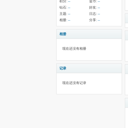
积分:
--
金币:
--
钻石:
--
好友:
--
主题:
--
日志:
--
相册:
--
分享:
--
相册
现在还没有相册
记录
现在还没有记录