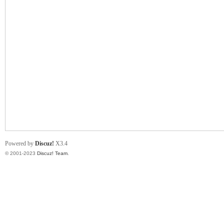
小
君
Powered by
Discuz!
X3.4
© 2001-2023
Discuz! Team
.
qia