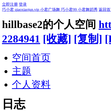
立即注册
登录
巧小君 qiaoxiaojun.vip 小君广场舞 巧小君99 小君舞蹈秀
返回首
hillbase2的个人空间
ht
2284941
[收藏]
[复制]
[
空间首页
主题
个人资料
日志