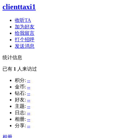
clienttaxi1
收听TA
加为好友
给我留言
打个招呼
发送消息
统计信息
已有
1
人来访过
积分:
--
金币:
--
钻石:
--
好友:
--
主题:
--
日志:
--
相册:
--
分享:
--
相册