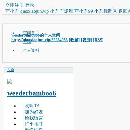
立即注册
登录
巧小君 qiaoxiaojun.vip 小君广场舞 巧小君99 小君舞蹈秀
返回
空间首页
weederbamboo6的个人空间
http://qiaoxiaojun.vip/?2284938
[收藏]
[复制]
[RSS]
主题
个人资料
头像
weederbamboo6
收听TA
加为好友
给我留言
打个招呼