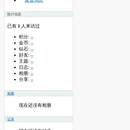
发送消息
统计信息
已有
1
人来访过
积分:
--
金币:
--
钻石:
--
好友:
--
主题:
--
日志:
--
相册:
--
分享:
--
相册
现在还没有相册
记录