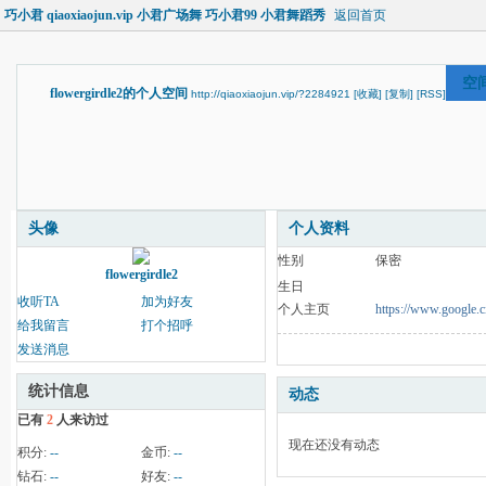
巧小君 qiaoxiaojun.vip 小君广场舞 巧小君99 小君舞蹈秀
返回首页
空
flowergirdle2的个人空间
http://qiaoxiaojun.vip/?2284921
[收藏]
[复制]
[RSS]
头像
个人资料
性别
保密
flowergirdle2
生日
收听TA
加为好友
个人主页
https://www.google.c
给我留言
打个招呼
发送消息
统计信息
动态
已有
2
人来访过
现在还没有动态
积分:
--
金币:
--
钻石:
--
好友:
--