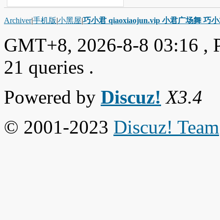
Archiver
|
手机版
|
小黑屋
|
巧小君 qiaoxiaojun.vip 小君广场舞 
GMT+8, 2026-8-8 03:16
, 
21 queries .
Powered by
Discuz!
X3.4
© 2001-2023
Discuz! Team