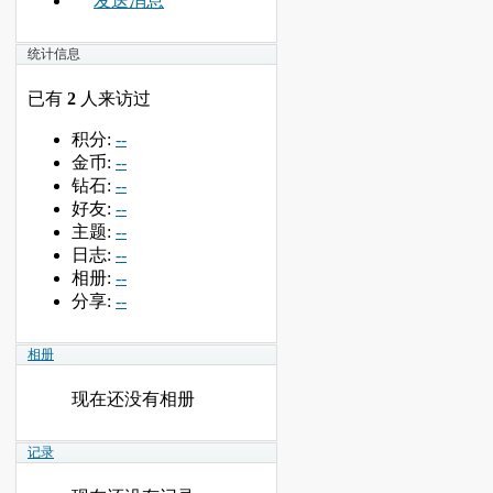
发送消息
统计信息
已有
2
人来访过
积分:
--
金币:
--
钻石:
--
好友:
--
主题:
--
日志:
--
相册:
--
分享:
--
相册
现在还没有相册
记录