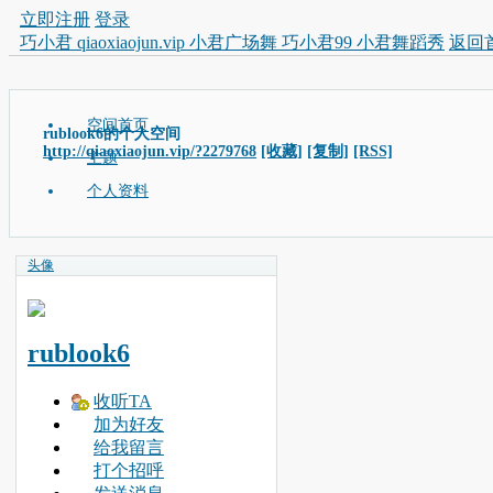
立即注册
登录
巧小君 qiaoxiaojun.vip 小君广场舞 巧小君99 小君舞蹈秀
返回
空间首页
rublook6的个人空间
http://qiaoxiaojun.vip/?2279768
[收藏]
[复制]
[RSS]
主题
个人资料
头像
rublook6
收听TA
加为好友
给我留言
打个招呼