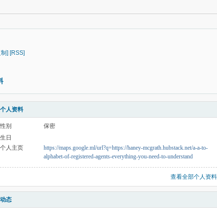
复制]
[RSS]
料
个人资料
性别
保密
生日
个人主页
https://maps.google.ml/url?q=https://haney-mcgrath.hubstack.net/a-a-to-
alphabet-of-registered-agents-everything-you-need-to-understand
查看全部个人资料
动态