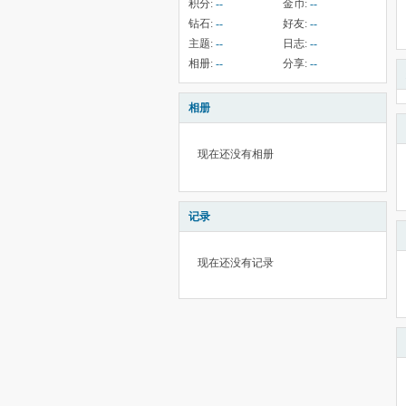
积分:
--
金币:
--
钻石:
--
好友:
--
主题:
--
日志:
--
相册:
--
分享:
--
相册
现在还没有相册
记录
现在还没有记录