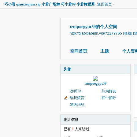
巧小君 qiaoxiaojun.vip 小君广场舞 巧小君99 小君舞蹈秀
返回首页
tempoegypt59的个人空间
http://qiaoxiaojun.vip/?2279765
[收藏]
[
空间首页
主题
个人资
头像
tempoegypt59
收听TA
加为好友
给我留言
打个招呼
发送消息
统计信息
已有
1
人来访过