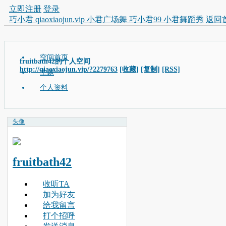
立即注册
登录
巧小君 qiaoxiaojun.vip 小君广场舞 巧小君99 小君舞蹈秀
返回
空间首页
fruitbath42的个人空间
http://qiaoxiaojun.vip/?2279763
[收藏]
[复制]
[RSS]
主题
个人资料
头像
fruitbath42
收听TA
加为好友
给我留言
打个招呼