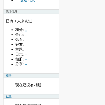
发送消息
统计信息
已有
1
人来访过
积分:
--
金币:
--
钻石:
--
好友:
--
主题:
--
日志:
--
相册:
--
分享:
--
相册
现在还没有相册
记录