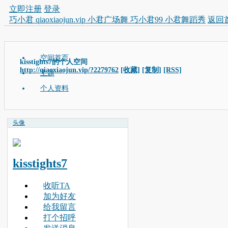
立即注册
登录
巧小君 qiaoxiaojun.vip 小君广场舞 巧小君99 小君舞蹈秀
返回
空间首页
kisstights7的个人空间
http://qiaoxiaojun.vip/?2279762
[收藏]
[复制]
[RSS]
主题
个人资料
头像
kisstights7
收听TA
加为好友
给我留言
打个招呼