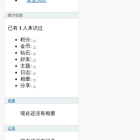
发送消息
统计信息
已有
1
人来访过
积分:
--
金币:
--
钻石:
--
好友:
--
主题:
--
日志:
--
相册:
--
分享:
--
相册
现在还没有相册
记录