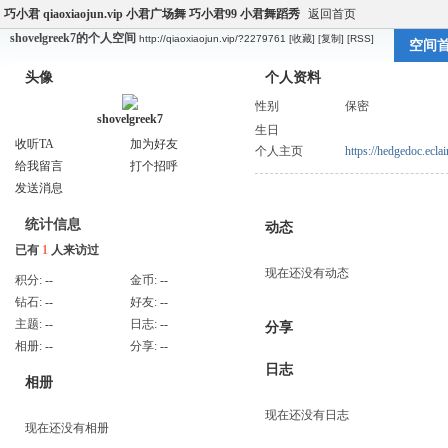
巧小君 qiaoxiaojun.vip 小君广场舞 巧小君99 小君舞蹈秀
返回首页
shovelgreek7的个人空间
http://qiaoxiaojun.vip/?2279761
[收藏]
[复制]
[RSS]
空间
头像
个人资料
性别
保密
shovelgreek7
生日
收听TA
加为好友
个人主页
https://hedgedoc.ecla
给我留言
打个招呼
发送消息
统计信息
动态
已有
1
人来访过
现在还没有动态
积分:
--
金币:
--
钻石:
--
好友:
--
主题:
--
日志:
--
分享
相册:
--
分享:
--
日志
相册
现在还没有日志
现在还没有相册