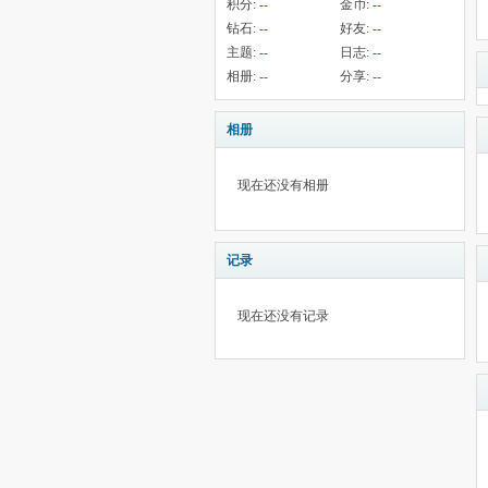
积分:
--
金币:
--
钻石:
--
好友:
--
主题:
--
日志:
--
相册:
--
分享:
--
相册
现在还没有相册
记录
现在还没有记录