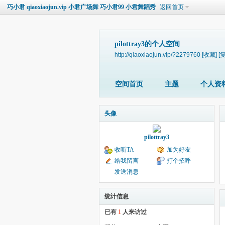
巧小君 qiaoxiaojun.vip 小君广场舞 巧小君99 小君舞蹈秀
返回首页
pilottray3的个人空间
http://qiaoxiaojun.vip/?2279760
[收藏]
[
空间首页
主题
个人资
头像
pilottray3
收听TA
加为好友
给我留言
打个招呼
发送消息
统计信息
已有
1
人来访过