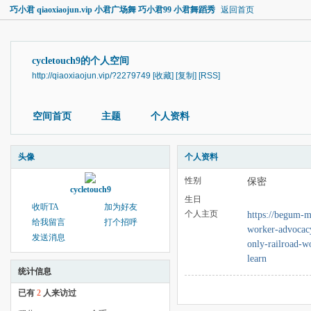
巧小君 qiaoxiaojun.vip 小君广场舞 巧小君99 小君舞蹈秀
返回首页
cycletouch9的个人空间
http://qiaoxiaojun.vip/?2279749
[收藏]
[复制]
[RSS]
空间首页
主题
个人资料
头像
个人资料
性别
保密
cycletouch9
生日
收听TA
加为好友
个人主页
https://begum-m
给我留言
打个招呼
worker-advocacy
发送消息
only-railroad-w
learn
统计信息
已有
2
人来访过