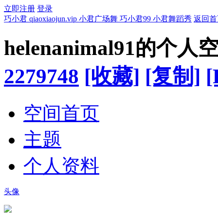
立即注册
登录
巧小君 qiaoxiaojun.vip 小君广场舞 巧小君99 小君舞蹈秀
返回首
helenanimal91的个人
2279748
[收藏]
[复制]
[
空间首页
主题
个人资料
头像