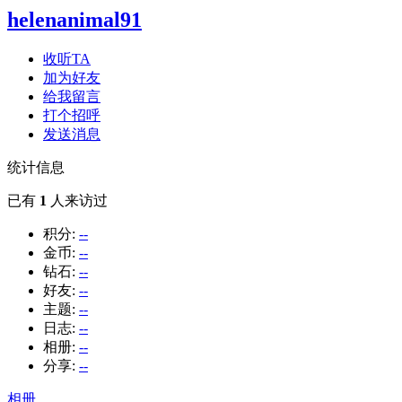
helenanimal91
收听TA
加为好友
给我留言
打个招呼
发送消息
统计信息
已有
1
人来访过
积分:
--
金币:
--
钻石:
--
好友:
--
主题:
--
日志:
--
相册:
--
分享:
--
相册