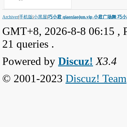
Archiver
|
手机版
|
小黑屋
|
巧小君 qiaoxiaojun.vip 小君广场舞 
GMT+8, 2026-8-8 06:15
, 
21 queries .
Powered by
Discuz!
X3.4
© 2001-2023
Discuz! Team