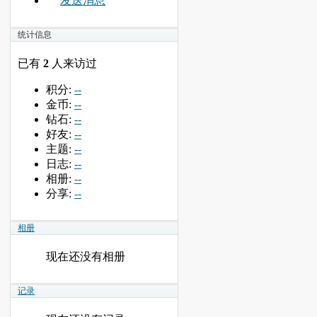
发送消息
统计信息
已有
2
人来访过
积分:
--
金币:
--
钻石:
--
好友:
--
主题:
--
日志:
--
相册:
--
分享:
--
相册
现在还没有相册
记录