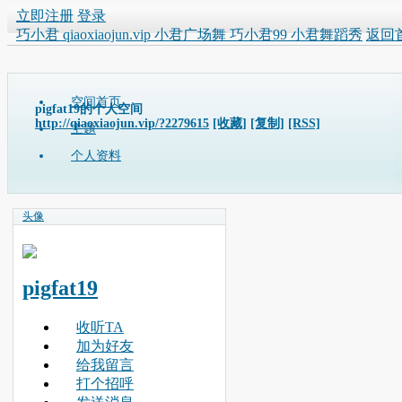
立即注册
登录
巧小君 qiaoxiaojun.vip 小君广场舞 巧小君99 小君舞蹈秀
返回
空间首页
pigfat19的个人空间
http://qiaoxiaojun.vip/?2279615
[收藏]
[复制]
[RSS]
主题
个人资料
头像
pigfat19
收听TA
加为好友
给我留言
打个招呼