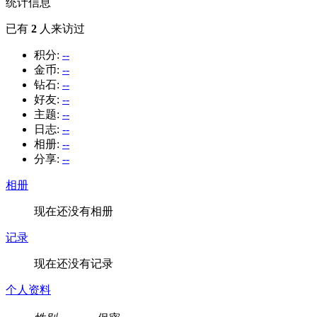
统计信息
已有
2
人来访过
积分:
--
金币:
--
钻石:
--
好友:
--
主题:
--
日志:
--
相册:
--
分享:
--
相册
现在还没有相册
记录
现在还没有记录
个人资料