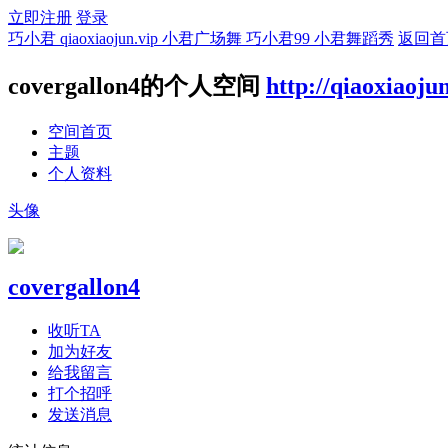
立即注册
登录
巧小君 qiaoxiaojun.vip 小君广场舞 巧小君99 小君舞蹈秀
返回首
covergallon4的个人空间
http://qiaoxiaoju
空间首页
主题
个人资料
头像
covergallon4
收听TA
加为好友
给我留言
打个招呼
发送消息