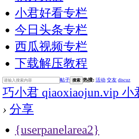
小君好看专栏
今日头条专栏
西瓜视频专栏
下载解压教程
帖子
热搜:
活动
交友
discuz
搜索
巧小君 qiaoxiaojun.v
›
分享
{userpanelarea2}