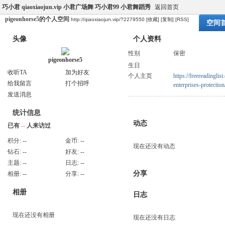
巧小君 qiaoxiaojun.vip 小君广场舞 巧小君99 小君舞蹈秀
返回首页
pigeonhorse5的个人空间
http://qiaoxiaojun.vip/?2279550
[收藏]
[复制]
[RSS]
空间
头像
个人资料
性别
保密
pigeonhorse5
生日
收听TA
加为好友
个人主页
https://freereadingli
给我留言
打个招呼
enterprises-protection
发送消息
统计信息
动态
已有
--
人来访过
积分:
--
金币:
--
现在还没有动态
钻石:
--
好友:
--
主题:
--
日志:
--
分享
相册:
--
分享:
--
相册
日志
现在还没有相册
现在还没有日志