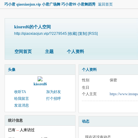
巧小君 qiaoxiaojun.vip 小君广场舞 巧小君99 小君舞蹈秀
返回首页
kissred6的个人空间
http://qiaoxiaojun.vip/?2279545
[收藏]
[复制]
[RSS]
空间首页
主题
个人资料
头像
个人资料
性别
保密
kissred6
生日
收听TA
加为好友
个人主页
https://www.insta
给我留言
打个招呼
发送消息
统计信息
动态
已有
--
人来访过
现在还没有动态