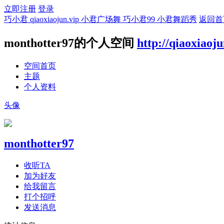
立即注册
登录
巧小君 qiaoxiaojun.vip 小君广场舞 巧小君99 小君舞蹈秀
返回首
monthotter97的个人空间
http://qiaoxiaoj
空间首页
主题
个人资料
头像
monthotter97
收听TA
加为好友
给我留言
打个招呼
发送消息