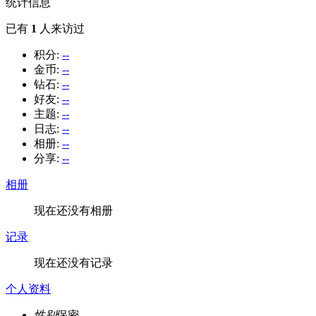
统计信息
已有
1
人来访过
积分:
--
金币:
--
钻石:
--
好友:
--
主题:
--
日志:
--
相册:
--
分享:
--
相册
现在还没有相册
记录
现在还没有记录
个人资料
性别
保密