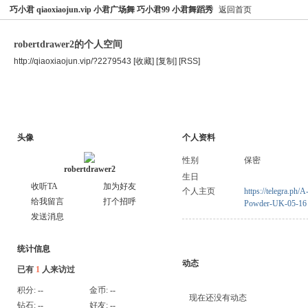
巧小君 qiaoxiaojun.vip 小君广场舞 巧小君99 小君舞蹈秀
返回首页
robertdrawer2的个人空间
http://qiaoxiaojun.vip/?2279543
[收藏]
[复制]
[RSS]
空间首页
主题
个人资料
头像
个人资料
性别
保密
robertdrawer2
生日
收听TA
加为好友
个人主页
https://telegra.ph
给我留言
打个招呼
Powder-UK-05-16
发送消息
统计信息
动态
已有
1
人来访过
积分:
--
金币:
--
现在还没有动态
钻石:
--
好友:
--