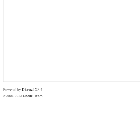
小
君
Powered by
Discuz!
X3.4
© 2001-2023
Discuz! Team
.
qia