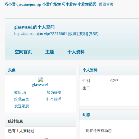
巧小君 qiaoxiaojun.vip 小君广场舞 巧小君99 小君舞蹈秀
返回首页
glassvase1的个人空间
http://qiaoxiaojun.vip/?2276661
[收藏]
[复制]
[RSS]
空间首页
主题
个人资料
头像
个人资料
性别
保密
glassvase1
生日
收听TA
加为好友
给我留言
打个招呼
发送消息
动态
统计信息
现在还没有动态
已有
1
人来访过