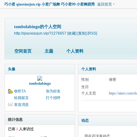
巧小君 qiaoxiaojun.vip 小君广场舞 巧小君99 小君舞蹈秀
返回首页
tombolabingo的个人空间
http://qiaoxiaojun.vip/?2276657
[收藏]
[复制]
[RSS]
空间首页
主题
个人资料
头像
个人资料
性别
保密
tombolabingo
生日
收听TA
加为好友
个人主页
https://atavi.com/
给我留言
打个招呼
发送消息
统计信息
动态
已有
1
人来访过
现在还没有动态