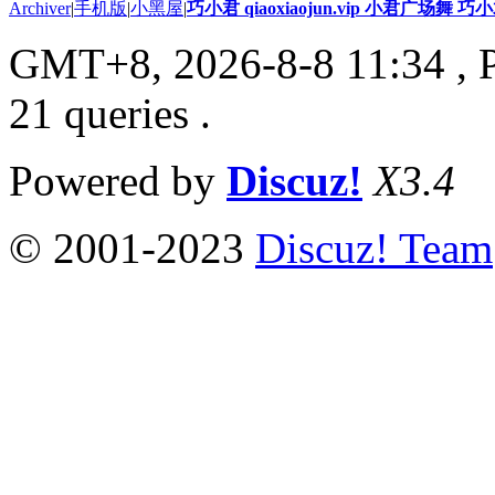
Archiver
|
手机版
|
小黑屋
|
巧小君 qiaoxiaojun.vip 小君广场舞 
GMT+8, 2026-8-8 11:34
, 
21 queries .
Powered by
Discuz!
X3.4
© 2001-2023
Discuz! Team