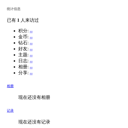
统计信息
已有
1
人来访过
积分:
--
金币:
--
钻石:
--
好友:
--
主题:
--
日志:
--
相册:
--
分享:
--
相册
现在还没有相册
记录
现在还没有记录