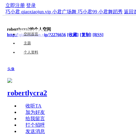
立即注册
登录
巧小君 qiaoxiaojun.vip 小君广场舞 巧小君99 小君舞蹈秀
返回
robertlycra2的个人空间
空间首页
http://qiaoxiaojun.vip/?2276656
[收藏]
[复制]
[RSS]
主题
个人资料
头像
robertlycra2
收听TA
加为好友
给我留言
打个招呼
发送消息