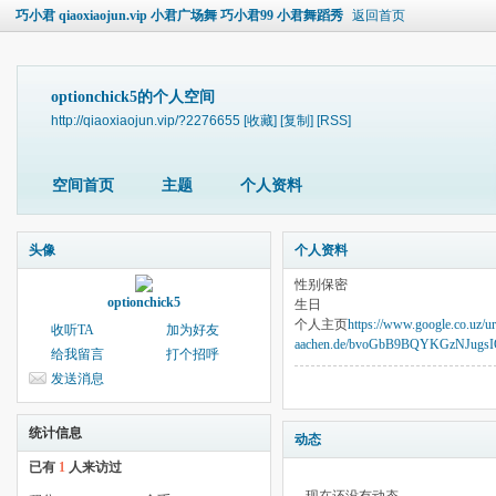
巧小君 qiaoxiaojun.vip 小君广场舞 巧小君99 小君舞蹈秀
返回首页
optionchick5的个人空间
http://qiaoxiaojun.vip/?2276655
[收藏]
[复制]
[RSS]
空间首页
主题
个人资料
头像
个人资料
性别
保密
optionchick5
生日
个人主页
https://www.google.co.uz/ur
收听TA
加为好友
aachen.de/bvoGbB9BQYKGzNJugsI
给我留言
打个招呼
发送消息
统计信息
动态
已有
1
人来访过