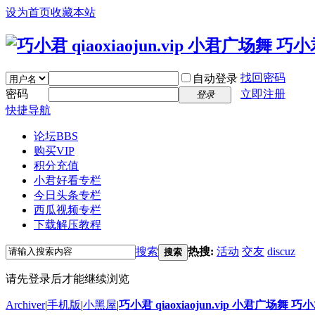
设为首页
收藏本站
找回密码
自动登录
密码
立即注册
登录
快捷导航
论坛
BBS
购买VIP
积分充值
小君好看专栏
今日头条专栏
西瓜视频专栏
下载解压教程
搜索
热搜:
活动
交友
discuz
搜索
请先登录后才能继续浏览
Archiver
|
手机版
|
小黑屋
|
巧小君 qiaoxiaojun.vip 小君广场舞 