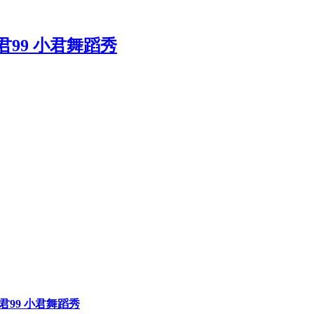
巧小君99 小君舞蹈秀