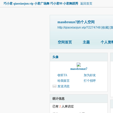
巧小君 qiaoxiaojun.vip 小君广场舞 巧小君99 小君舞蹈秀
返回首页
massbronze7的个人空间
http://qiaoxiaojun.vip/?2274748
[收藏]
[
空间首页
主题
个人资
头像
massbronze7
收听TA
加为好友
给我留言
打个招呼
发送消息
统计信息
已有
2
人来访过