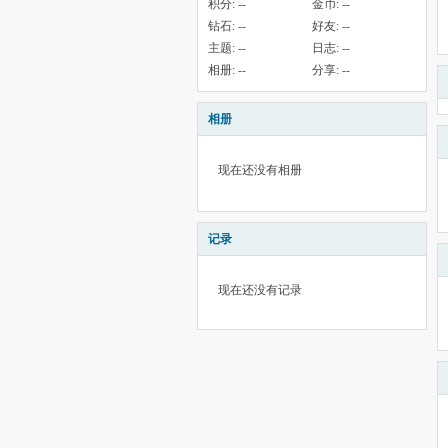
积分:
--
金币:
--
钻石:
--
好友:
--
主题:
--
日志:
--
相册:
--
分享:
--
相册
现在还没有相册
记录
现在还没有记录