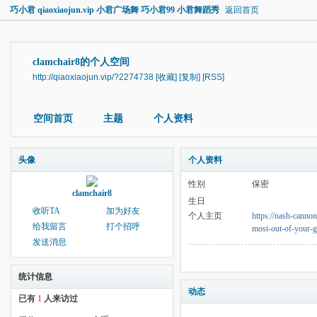
巧小君 qiaoxiaojun.vip 小君广场舞 巧小君99 小君舞蹈秀
返回首页
clamchair8的个人空间
http://qiaoxiaojun.vip/?2274738
[收藏]
[复制]
[RSS]
空间首页
主题
个人资料
头像
个人资料
性别
保密
clamchair8
生日
收听TA
加为好友
个人主页
https://nash-cannon
给我留言
打个招呼
most-out-of-your-g
发送消息
统计信息
动态
已有
1
人来访过