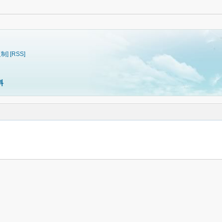
复制]
[RSS]
料