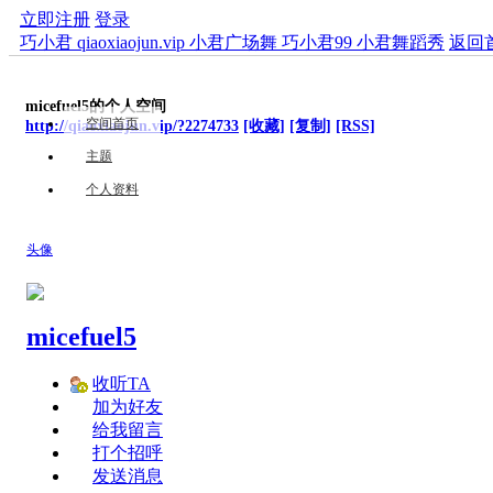
立即注册
登录
巧小君 qiaoxiaojun.vip 小君广场舞 巧小君99 小君舞蹈秀
返回
micefuel5的个人空间
空间首页
http://qiaoxiaojun.vip/?2274733
[收藏]
[复制]
[RSS]
主题
个人资料
头像
micefuel5
收听TA
加为好友
给我留言
打个招呼
发送消息