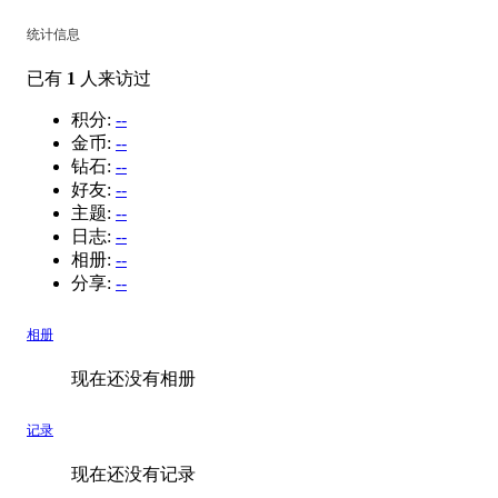
统计信息
已有
1
人来访过
积分:
--
金币:
--
钻石:
--
好友:
--
主题:
--
日志:
--
相册:
--
分享:
--
相册
现在还没有相册
记录
现在还没有记录