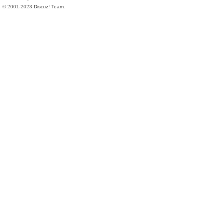
© 2001-2023
Discuz! Team
.