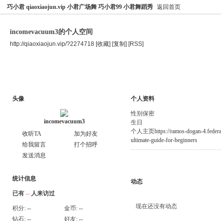
巧小君 qiaoxiaojun.vip 小君广场舞 巧小君99 小君舞蹈秀
返回首页
incomevacuum3的个人空间
http://qiaoxiaojun.vip/?2274718
[收藏]
[复制]
[RSS]
空间首页
主题
个人资料
头像
个人资料
性别
保密
incomevacuum3
生日
个人主页
https://ramos-dogan-4.federa
收听TA
加为好友
ultimate-guide-for-beginners
给我留言
打个招呼
发送消息
统计信息
动态
已有
--
人来访过
现在还没有动态
积分:
--
金币:
--
钻石:
--
好友:
--