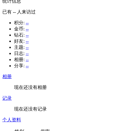
统计信息
已有
--
人来访过
积分:
--
金币:
--
钻石:
--
好友:
--
主题:
--
日志:
--
相册:
--
分享:
--
相册
现在还没有相册
记录
现在还没有记录
个人资料