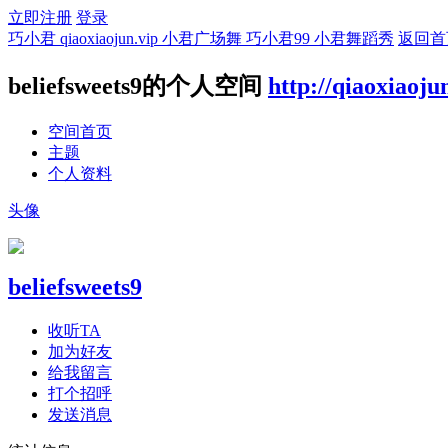
立即注册
登录
巧小君 qiaoxiaojun.vip 小君广场舞 巧小君99 小君舞蹈秀
返回首
beliefsweets9的个人空间
http://qiaoxiaoju
空间首页
主题
个人资料
头像
beliefsweets9
收听TA
加为好友
给我留言
打个招呼
发送消息