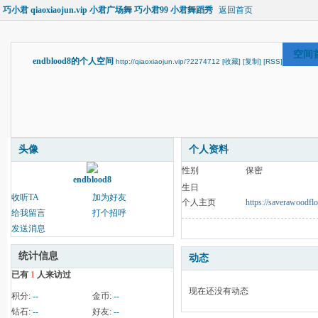
巧小君 qiaoxiaojun.vip 小君广场舞 巧小君99 小君舞蹈秀
返回首页
空间
endblood8的个人空间
http://qiaoxiaojun.vip/?2274712
[收藏]
[复制]
[RSS]
头像
个人资料
性别
保密
endblood8
生日
收听TA
加为好友
个人主页
https://saverawoodfl
给我留言
打个招呼
发送消息
统计信息
动态
已有
1
人来访过
现在还没有动态
积分:
--
金币:
--
钻石:
--
好友:
--