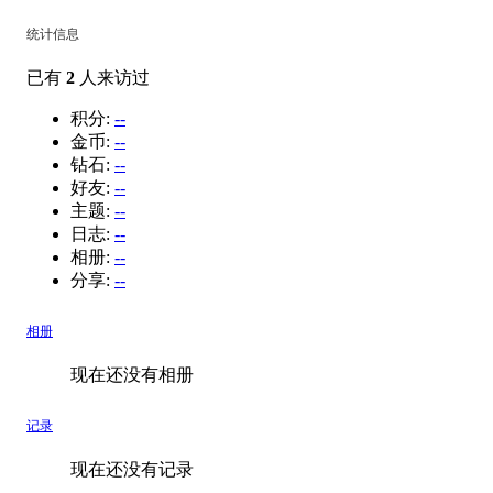
统计信息
已有
2
人来访过
积分:
--
金币:
--
钻石:
--
好友:
--
主题:
--
日志:
--
相册:
--
分享:
--
相册
现在还没有相册
记录
现在还没有记录