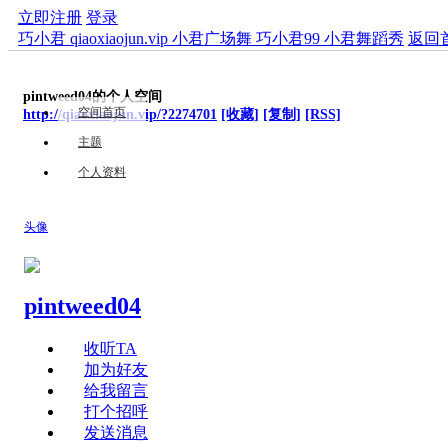
立即注册
登录
巧小君 qiaoxiaojun.vip 小君广场舞 巧小君99 小君舞蹈秀
返回
pintweed04的个人空间
空间首页
http://qiaoxiaojun.vip/?2274701
[收藏]
[复制]
[RSS]
主题
个人资料
头像
pintweed04
收听TA
加为好友
给我留言
打个招呼
发送消息