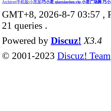
Archiver
|
手机版
|
小黑屋
|
巧小君 qiaoxiaojun.vip 小君广场舞 
GMT+8, 2026-8-7 03:57
, 
21 queries .
Powered by
Discuz!
X3.4
© 2001-2023
Discuz! Team