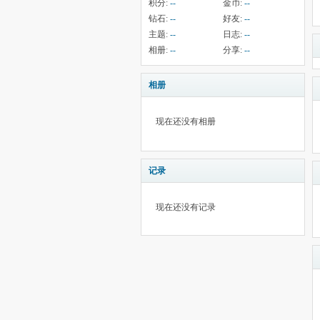
积分:
--
金币:
--
钻石:
--
好友:
--
主题:
--
日志:
--
相册:
--
分享:
--
相册
现在还没有相册
记录
现在还没有记录