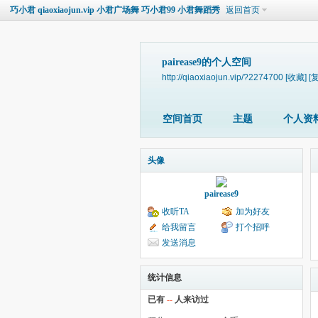
巧小君 qiaoxiaojun.vip 小君广场舞 巧小君99 小君舞蹈秀
返回首页
pairease9的个人空间
http://qiaoxiaojun.vip/?2274700
[收藏]
[
空间首页
主题
个人资
头像
pairease9
收听TA
加为好友
给我留言
打个招呼
发送消息
统计信息
已有
--
人来访过