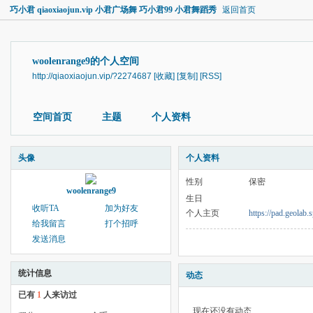
巧小君 qiaoxiaojun.vip 小君广场舞 巧小君99 小君舞蹈秀
返回首页
woolenrange9的个人空间
http://qiaoxiaojun.vip/?2274687
[收藏]
[复制]
[RSS]
空间首页
主题
个人资料
头像
个人资料
性别
保密
woolenrange9
生日
收听TA
加为好友
个人主页
https://pad.geola
给我留言
打个招呼
发送消息
统计信息
动态
已有
1
人来访过
现在还没有动态