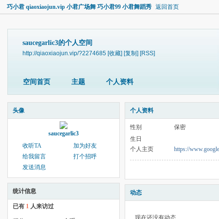
巧小君 qiaoxiaojun.vip 小君广场舞 巧小君99 小君舞蹈秀
返回首页
saucegarlic3的个人空间
http://qiaoxiaojun.vip/?2274685
[收藏]
[复制]
[RSS]
空间首页
主题
个人资料
头像
个人资料
性别
保密
saucegarlic3
生日
收听TA
加为好友
个人主页
https://www.googl
给我留言
打个招呼
发送消息
统计信息
动态
已有
1
人来访过
现在还没有动态