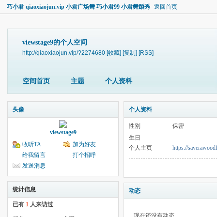
巧小君 qiaoxiaojun.vip 小君广场舞 巧小君99 小君舞蹈秀
返回首页
viewstage9的个人空间
http://qiaoxiaojun.vip/?2274680
[收藏]
[复制]
[RSS]
空间首页
主题
个人资料
头像
个人资料
性别
保密
viewstage9
生日
收听TA
加为好友
个人主页
https://saverawood
给我留言
打个招呼
发送消息
统计信息
动态
已有
1
人来访过
现在还没有动态