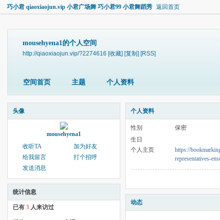
巧小君 qiaoxiaojun.vip 小君广场舞 巧小君99 小君舞蹈秀
返回首页
mousehyena1的个人空间
http://qiaoxiaojun.vip/?2274616
[收藏]
[复制]
[RSS]
空间首页
主题
个人资料
头像
个人资料
性别
保密
mousehyena1
生日
收听TA
加为好友
个人主页
https://bookmarkin
给我留言
打个招呼
representatives-en
发送消息
统计信息
动态
已有
3
人来访过