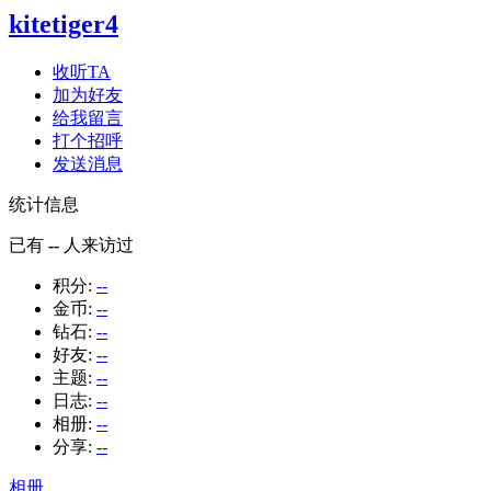
kitetiger4
收听TA
加为好友
给我留言
打个招呼
发送消息
统计信息
已有
--
人来访过
积分:
--
金币:
--
钻石:
--
好友:
--
主题:
--
日志:
--
相册:
--
分享:
--
相册