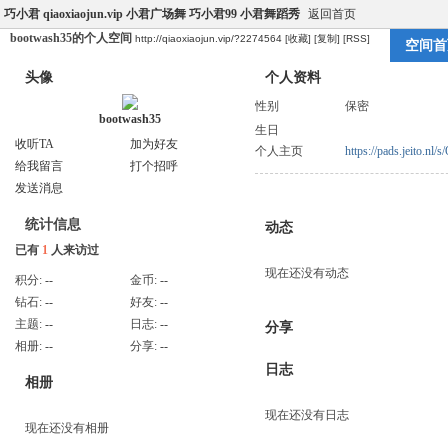
巧小君 qiaoxiaojun.vip 小君广场舞 巧小君99 小君舞蹈秀
返回首页
bootwash35的个人空间
http://qiaoxiaojun.vip/?2274564
[收藏]
[复制]
[RSS]
空间首
头像
个人资料
性别
保密
bootwash35
生日
收听TA
加为好友
个人主页
https://pads.jeito.n
给我留言
打个招呼
发送消息
统计信息
动态
已有
1
人来访过
现在还没有动态
积分:
--
金币:
--
钻石:
--
好友:
--
主题:
--
日志:
--
分享
相册:
--
分享:
--
日志
相册
现在还没有日志
现在还没有相册