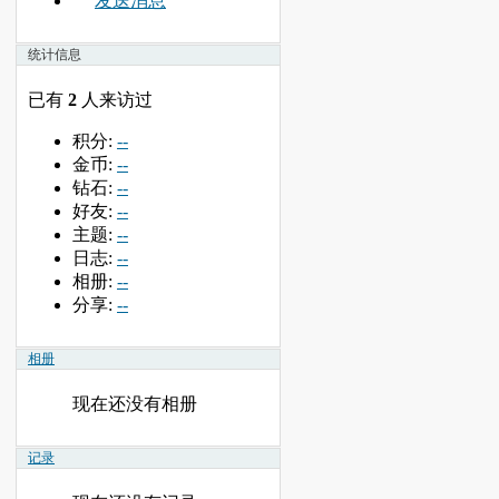
发送消息
统计信息
已有
2
人来访过
积分:
--
金币:
--
钻石:
--
好友:
--
主题:
--
日志:
--
相册:
--
分享:
--
相册
现在还没有相册
记录