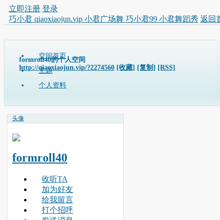
立即注册
登录
巧小君 qiaoxiaojun.vip 小君广场舞 巧小君99 小君舞蹈秀
返回
空间首页
formroll40的个人空间
http://qiaoxiaojun.vip/?2274560
[收藏]
[复制]
[RSS]
主题
个人资料
头像
formroll40
收听TA
加为好友
给我留言
打个招呼