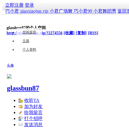
立即注册
登录
巧小君 qiaoxiaojun.vip 小君广场舞 巧小君99 小君舞蹈秀
返回
glassbun87的个人空间
空间首页
http://qiaoxiaojun.vip/?2274556
[收藏]
[复制]
[RSS]
主题
个人资料
头像
glassbun87
收听TA
加为好友
给我留言
打个招呼
发送消息