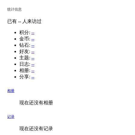
统计信息
已有
--
人来访过
积分:
--
金币:
--
钻石:
--
好友:
--
主题:
--
日志:
--
相册:
--
分享:
--
相册
现在还没有相册
记录
现在还没有记录