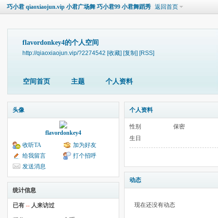
巧小君 qiaoxiaojun.vip 小君广场舞 巧小君99 小君舞蹈秀
返回首页
flavordonkey4的个人空间
http://qiaoxiaojun.vip/?2274542
[收藏]
[复制]
[RSS]
空间首页
主题
个人资料
头像
个人资料
性别
保密
flavordonkey4
生日
收听TA
加为好友
给我留言
打个招呼
发送消息
动态
统计信息
现在还没有动态
已有
--
人来访过