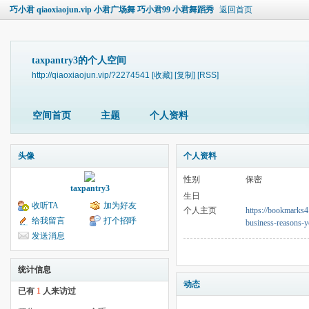
巧小君 qiaoxiaojun.vip 小君广场舞 巧小君99 小君舞蹈秀
返回首页
taxpantry3的个人空间
http://qiaoxiaojun.vip/?2274541
[收藏]
[复制]
[RSS]
空间首页
主题
个人资料
头像
个人资料
性别
保密
taxpantry3
生日
收听TA
加为好友
个人主页
https://bookmarks4
给我留言
打个招呼
business-reasons-y
发送消息
统计信息
动态
已有
1
人来访过