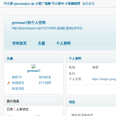
巧小君 qiaoxiaojun.vip 小君广场舞 巧小君99 小君舞蹈秀
返回首页
greenant7的个人空间
http://qiaoxiaojun.vip/?2274492
[收藏]
[复制]
[RSS]
空间首页
主题
个人资料
头像
个人资料
性别
保密
greenant7
生日
收听TA
加为好友
个人主页
https://images.goo
给我留言
打个招呼
发送消息
统计信息
动态
已有
2
人来访过
现在还没有动态